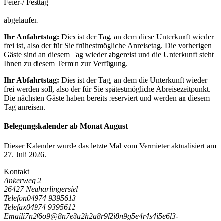
Feier-/ Festtag
abgelaufen
Ihr Anfahrtstag:
Dies ist der Tag, an dem diese Unterkunft wieder
frei ist, also der für Sie frühestmögliche Anreisetag. Die vorherigen
Gäste sind an diesem Tag wieder abgereist und die Unterkunft steht
Ihnen zu diesem Termin zur Verfügung.
Ihr Abfahrtstag:
Dies ist der Tag, an dem die Unterkunft wieder
frei werden soll, also der für Sie spätestmögliche Abreisezeitpunkt.
Die nächsten Gäste haben bereits reserviert und werden an diesem
Tag anreisen.
Belegungskalender ab Monat August
Dieser Kalender wurde das letzte Mal vom Vermieter aktualisiert am
27. Juli 2026.
Kontakt
Ankerweg 2
26427 Neuharlingersiel
Telefon
04974 9395613
Telefax
04974 9395612
Email
i
7
n
2
f
6
o
9
@
8
n
7
e
8
u
2
h
2
a
8
r
9
l
2
i
8
n
9
g
5
e
4
r
4
s
4
i
5
e
6
l
3
-