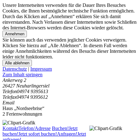
Unsere Internetseiten verwenden für die Dauer Ihres Besuches
Cookies, die Ihnen bestmögliche technische Funktion ermöglichen.
Durch das Klicken auf „Annehmen“ erklären Sie sich damit
einverstanden. Nach Verlassen dieser Internetseiten sowie Schließen
des Internet-Browsers werden diese Cookies wieder gelöscht.
Annehmen
Sie können auch das verwenden jeglicher Cookies verweigern.
Klicken Sie hierzu auf „Alle Ablehnen“. In diesem Fall werden
einige Annehmlichkeiten während des Besuchs dieser Internetseiten
leider nicht funktionieren.
Alle ablehnen
Datenschutz
|
Impressum
Zum Inhalt springen
Ankerweg 2
26427 Neuharlingersiel
Telefon
04974 9395613
Telefax
04974 9395612
Email
Haus „Nordseebrise“
2 Ferienwohnungen
Kontakt
Telefon/Adresse
Buchen!
Jetzt
buchen!
Jetzt sofort buchen!
Anfragen!
Jetzt
anfragen!