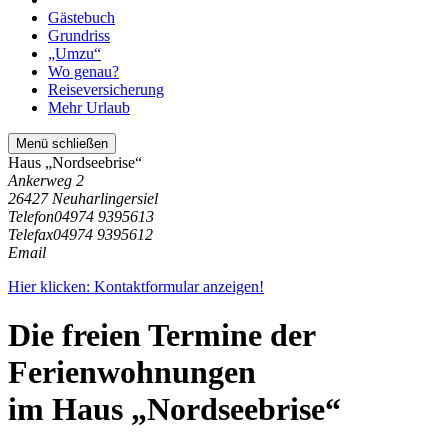
Gästebuch
Grundriss
„Umzu“
Wo genau?
Reiseversicherung
Mehr Urlaub
Menü schließen
Haus „Nordseebrise“
Ankerweg 2
26427 Neuharlingersiel
Telefon
04974 9395613
Telefax
04974 9395612
Email
Hier klicken: Kontaktformular anzeigen!
Die freien Termine der
Ferienwohnungen
im Haus „Nordseebrise“