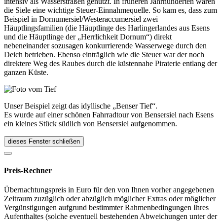
intensiv als Wasserstraßen genutzt. In früheren Jahrhunderten waren
die Siele eine wichtige Steuer-Einnahmequelle. So kam es, dass zum
Beispiel in Dornumersiel/Westeraccumersiel zwei
Häuptlingsfamilien (die Häuptlinge des Harlingerlandes aus Esens
und die Häuptlinge der „Herrlichkeit Dornum“) direkt
nebeneinander sozusagen konkurrierende Wasserwege durch den
Deich betrieben. Ebenso einträglich wie die Steuer war der noch
direktere Weg des Raubes durch die küstennahe Piraterie entlang der
ganzen Küste.
Unser Beispiel zeigt das idyllische „Benser Tief“.
Es wurde auf einer schönen Fahrradtour von Bensersiel nach Esens
ein kleines Stück südlich von Bensersiel aufgenommen.
dieses Fenster schließen
Preis-Rechner
Übernachtungspreis in Euro für den von Ihnen vorher angegebenen
Zeitraum zuzüglich oder abzüglich möglicher Extras oder möglicher
Vergünstigungen aufgrund bestimmter Rahmenbedingungen Ihres
Aufenthaltes (solche eventuell bestehenden Abweichungen unter der