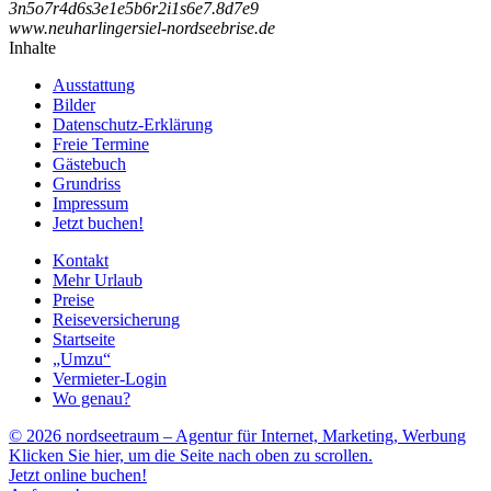
3
n
5
o
7
r
4
d
6
s
3
e
1
e
5
b
6
r
2
i
1
s
6
e
7
.
8
d
7
e
9
www.neuharlingersiel-nordseebrise.de
Inhalte
Ausstattung
Bilder
Datenschutz-Erklärung
Freie Termine
Gästebuch
Grundriss
Impressum
Jetzt buchen!
Kontakt
Mehr Urlaub
Preise
Reiseversicherung
Startseite
„Umzu“
Vermieter-Login
Wo genau?
© 2026 nordseetraum – Agentur für Internet, Marketing, Werbung
Klicken Sie hier, um die Seite nach oben zu scrollen.
Jetzt online buchen!